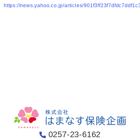
https://news.yahoo.co.jp/articles/901f3ff23f7dfdc7ddf
0257-23-6162