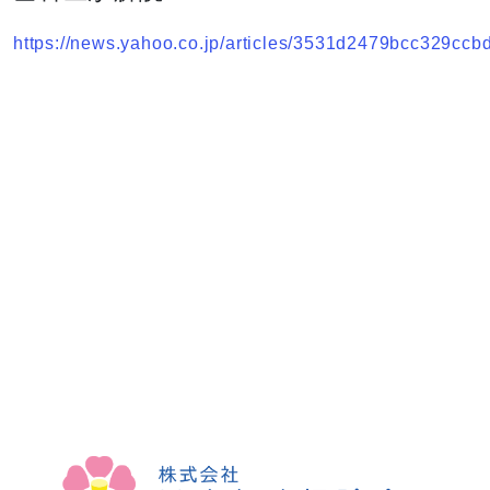
https://news.yahoo.co.jp/articles/3531d2479bcc329c