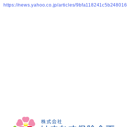
https://news.yahoo.co.jp/articles/9bfa118241c5b248