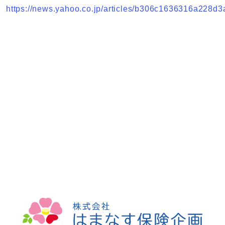
https://news.yahoo.co.jp/articles/b306c1636316a228d