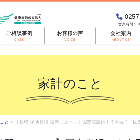
0257
営業時間 9:
ご相談事例
お客様の声
会社案内
CASE
VOICE
ABOUT US
家計のこと
こと
>
【柏崎 保険相談 最新ニュース】固定電話はもう不要？ 