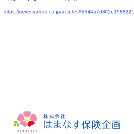
https://news.yahoo.co.jp/articles/9f544a7d802e19662