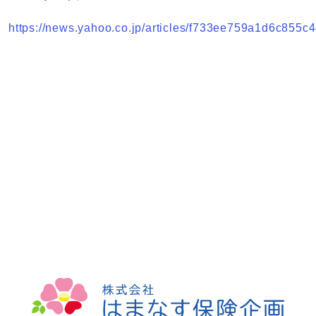
https://news.yahoo.co.jp/articles/f733ee759a1d6c855