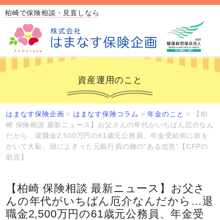
柏崎で保険相談・見直しなら
資産運用のこと
はまなす保険企画
>
はまなす保険コラム
>
年金のこと
>
【柏
崎 保険相談 最新ニュース】お父さんの年代がいちばん厄介なん
だから…退職金2,500万円の61歳元公務員、年金受給前に欲を
かいて大恥。頭によぎった元銀行員の娘の“ある忠告”【CFPの
助言】
【柏崎 保険相談 最新ニュース】お父さ
んの年代がいちばん厄介なんだから…退
職金2,500万円の61歳元公務員、年金受