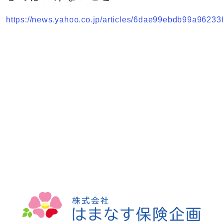
https://news.yahoo.co.jp/articles/6dae99ebdb99a9623