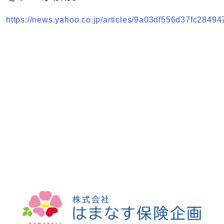
https://news.yahoo.co.jp/articles/9a03df556d37fc284