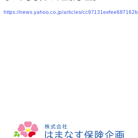
https://news.yahoo.co.jp/articles/cc97131eefee68716