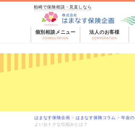
柏崎で保険相談・見直しなら
個別相談メニュー
法人のお客様
CONSULTATION
CORPORATION
はまなす保険企画
>
はまなす保険コラム
>
年金の
よいおトクな仕組みとは？