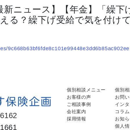
 最新ニュース】【年金】「繰下
える？繰下げ受給で気を付け
ticles/9c668b63bf6fde8c101e99448e3dd6b85ac902ee
個別相談メニュー
個別相
お客様の声
お問い
ご相談事例
インタ
会社案内
コラム
-6162
採用情報
お知ら
-1661
個人情