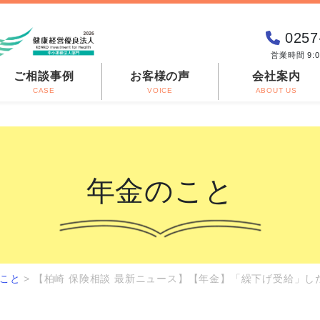
0257
営業時間 9:
ご相談事例
お客様の声
会社案内
CASE
VOICE
ABOUT US
年金のこと
こと
>
【柏崎 保険相談 最新ニュース】【年金】「繰下げ受給」