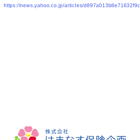
https://news.yahoo.co.jp/articles/d897a013b8e71632