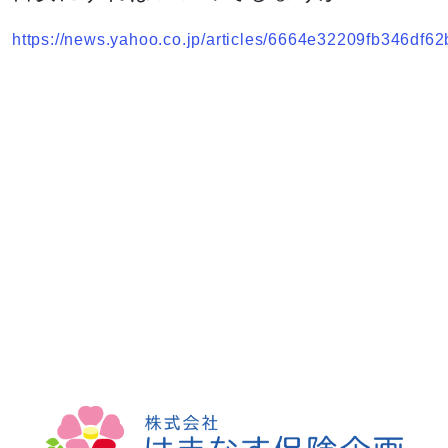
https://news.yahoo.co.jp/articles/6664e32209fb346d