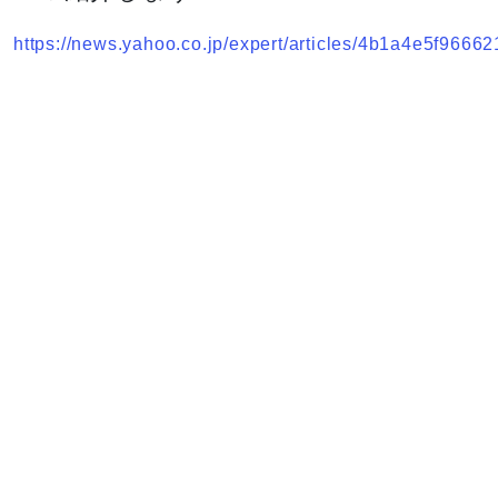
https://news.yahoo.co.jp/expert/articles/4b1a4e5f9