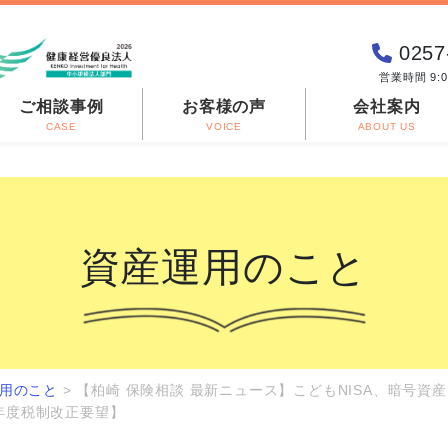
0257
営業時間 9:
ご相談事例
お客様の声
会社案内
CASE
VOICE
ABOUT US
資産運用のこと
用のこと
>
【柏崎 保険相談 最新ニュース】こどもNISA、暗号
年度税制改正要望】