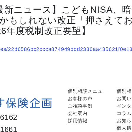
 最新ニュース】こどもNISA、
かもしれない改正「押さえて
26年度税制改正要望】
ticles/22d6586bc2ccca874949bdd2336aa435621f0e1
個別相談メニュー
個別相
お客様の声
お問い
ご相談事例
インタ
会社案内
コラム
-6162
採用情報
お知ら
-1661
個人情