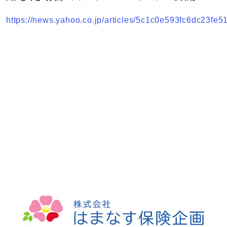
https://news.yahoo.co.jp/articles/5c1c0e593fc6dc23f