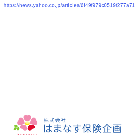
https://news.yahoo.co.jp/articles/6f49f979c0519f277