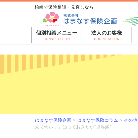
柏崎で保険相談・見直しなら
個別相談メニュー
法人のお客様
CONSULTATION
CORPORATION
はまなす保険企画
>
はまなす保険コラム
>
その他
んて怖い…」知っておきたい“境界線”